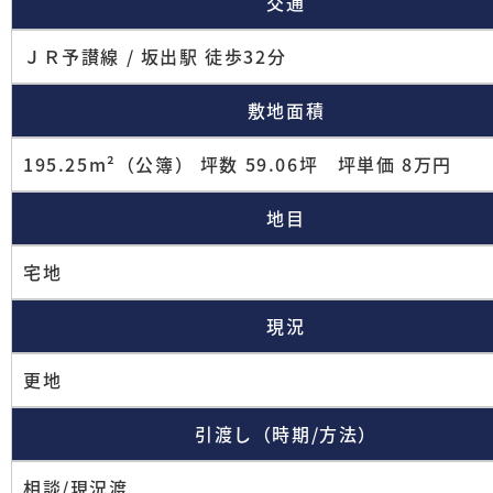
交通
ＪＲ予讃線 / 坂出駅 徒歩32分
敷地面積
195.25m²（公簿） 坪数 59.06坪 坪単価 8万円
地目
宅地
現況
更地
引渡し（時期/方法）
相談/現況渡