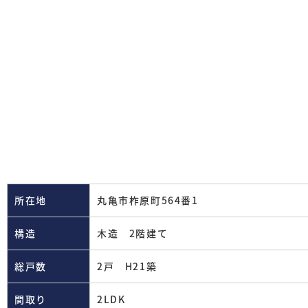
所在地
丸亀市柞原町564番1
構造
木造 2階建て
総戸数
2戸 H21築
間取り
2LDK